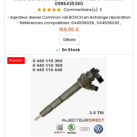
0986435360
Commentaire(s):
3
- Injecteur diesel Common rail BOSCH en échange réparation
- Références compatibles: 0445116029 , 0445116030 ,
0986435360 , 0986435366 , 0445116005 , 0445116004 , 0 445 116
Prix
169,00 €
029 , 0 445 116 030 , 0 986 435 360 , 0 986 435 366 , 0 445 116
005 , 0 445 116 004 , 03l 130 277 , 03L130855X - Pour
Détails
motorisations Audi , Volkswagen , Seat , Skoda 2.0 TDi -...

En Stock
Promo !