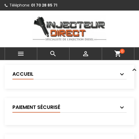
Téléphone:
01 70 28 85 71
0



shopping_cart
ACCUEIL
PAIEMENT SÉCURISÉ