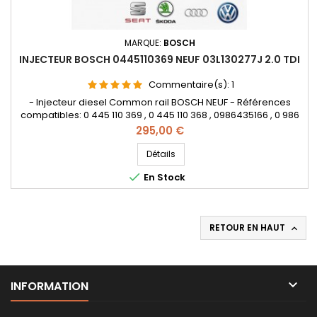
MARQUE:
BOSCH
INJECTEUR BOSCH 0445110369 NEUF 03L130277J 2.0 TDI
Commentaire(s):
1
- Injecteur diesel Common rail BOSCH NEUF - Références
compatibles: 0 445 110 369 , 0 445 110 368 , 0986435166 , 0 986
435 166 , 0445110646 , 0445110647 , 0 445 110 646 , 0 445 110 647
Prix
295,00 €
, 0986435167 , 0 986 435 167 , 03L 130 277 J , 03L 130 277 Q
, 03L130277J , 03L130277Q , 03L130855CX - Pour
Détails
motorisation Audi Volkswagen Skoda Seat 2.0 TDi Pièce...

En Stock
RETOUR EN HAUT


INFORMATION