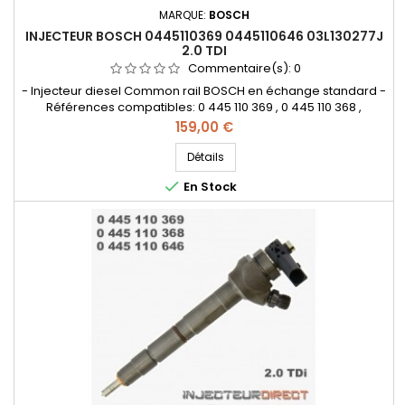
MARQUE:
BOSCH
INJECTEUR BOSCH 0445110369 0445110646 03L130277J
2.0 TDI
Commentaire(s):
0
- Injecteur diesel Common rail BOSCH en échange standard -
Références compatibles: 0 445 110 369 , 0 445 110 368 ,
0986435166 , 0 986 435 166 , 0445110646 , 0445110647 , 0 445
Prix
159,00 €
110 646 , 0 445 110 647 , 0986435167 , 0 986 435 167 , 03L 130 277 J
, 03L 130 277 Q , 03L130277J , 03L130277Q , 03L130855CX - Pour
Détails
motorisation Audi Volkswagen Skoda Seat 2.0...

En Stock