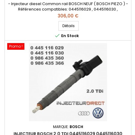
- Injecteur diesel Common rail BOSCH NEUF ( BOSCH PIEZO ) -
Références compatibles: 0445116029 , 0445116030 ,
0986435360 , 0986435366 , 0445116005 , 0445116004 , 03l 130
Prix
306,00 €
277 , 03L130855X - Pour motorisations Audi , Volkswagen ,
Seat , Skoda 2.0 TDi - pièce d'origine et garantie
Détails

En Stock
Promo !
MARQUE:
BOSCH
INJECTEUR BOSCH 2.0 TDI 0445116029 0445116030