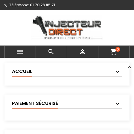
Téléphone:
01 70 28 85 71
0



shopping_cart
ACCUEIL
PAIEMENT SÉCURISÉ