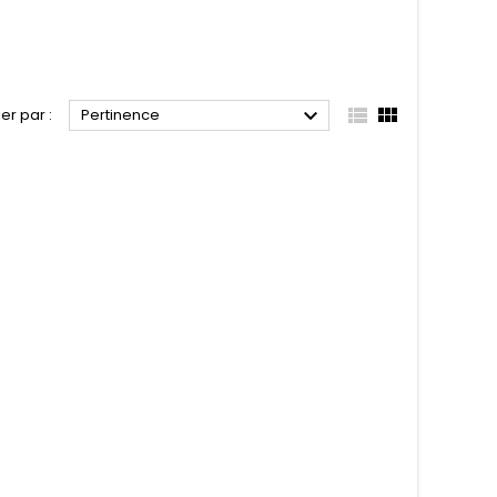



ier par :
Pertinence