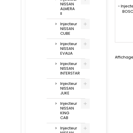
NISSAN
- Injec
ALMERA
BOSC
II
compat
0986435
Injecteur
986 4
NISSAN
820
CUBE
, 16
, 95517
Injecteur
NISSAN
Renaul
EVALIA
2.5 C
Affichage
Injecteur
NISSAN
INTERSTAR
Injecteur
NISSAN
JUKE
Injecteur
NISSAN
KING
CAB
Injecteur
NISSAN