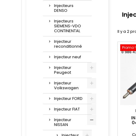
Injecteurs
DENSO
Inje
Injecteurs
SIEMENS-VDO
CONTINENTAL
Il y a 2 pr
Injecteur
reconditionné
Promo !
Injecteur neuf
Injecteur
Peugeot
Injecteur
Volkswagen
Injecteur FORD
Injecteur FIAT
I
Injecteur
0
NISSAN
C
Injecteur