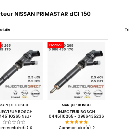
cteur NISSAN PRIMASTAR dCI 150
oduits.
Tr
Promo !
MARQUE:
BOSCH
MARQUE:
BOSCH
NJECTEUR BOSCH
INJECTEUR BOSCH
445110265 NEUF
0445110265 - 0986435236
- 0986435170
ommentaire(s):
0
Commentaire(s):
2