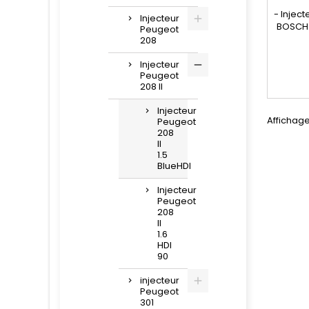
- Injec
Injecteur
BOSCH 
Peugeot
208
comp
04451
Injecteur
Peugeot
, 98289
208 II
9F593-A
Injecteur
Affichage 
Peugeot
208
II
1.5
BlueHDI
Injecteur
Peugeot
208
II
1.6
HDI
90
injecteur
Peugeot
301