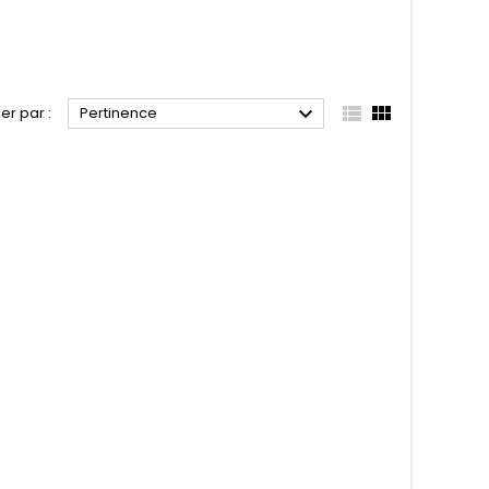



ier par :
Pertinence