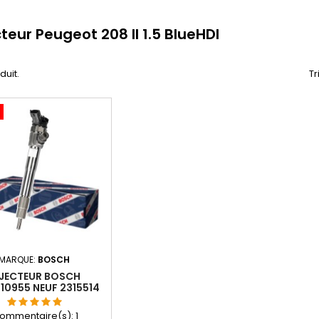
cteur Peugeot 208 II 1.5 BlueHDI
oduit.
Tr
MARQUE:
BOSCH
NJECTEUR BOSCH
10955 NEUF 2315514
9828959880
ommentaire(s):
1