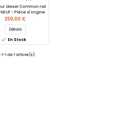
teur diesel Common rail
NEUF - Pièce d'origine
- Référence
Prix
259,00 €
atible: 0445110955 ,
10954 , 98 289 59880
Détails
59880 , 2315514 , JX6Q-

En Stock
B - Pour motorisations
1.5 BlueHDi
1-1 de 1 article(s)