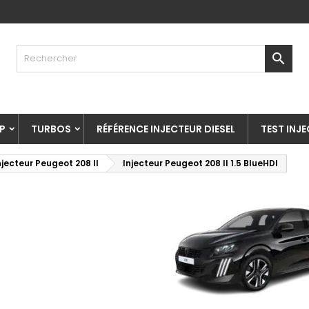

P
TURBOS
RÉFÉRENCE INJECTEUR DIESEL
TEST INJ
njecteur Peugeot 208 II
Injecteur Peugeot 208 II 1.5 BlueHDI