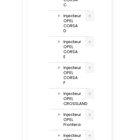
C
Injecteur
OPEL
CORSA
D
Injecteur
OPEL
CORSA
E
Injecteur
OPEL
CORSA
F
Injecteur
OPEL
CROSSLAND
Injecteur
OPEL
Frontera
Injecteur