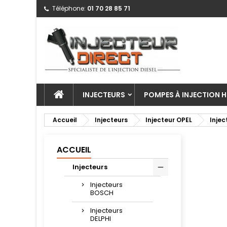
Téléphone:
01 70 28 85 71
INJECTEURS
POMPES À INJECTION H
Accueil
Injecteurs
Injecteur OPEL
Injec
ACCUEIL
Injecteurs
Injecteurs
BOSCH
Injecteurs
DELPHI