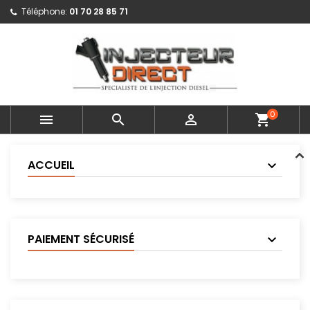
Téléphone:
01 70 28 85 71
0



shopping_cart
ACCUEIL
PAIEMENT SÉCURISÉ