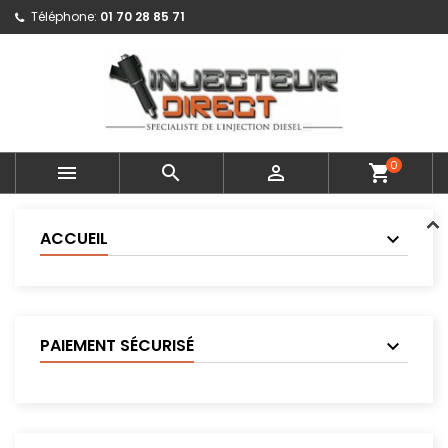
Téléphone:
01 70 28 85 71
0



shopping_cart
ACCUEIL
PAIEMENT SÉCURISÉ