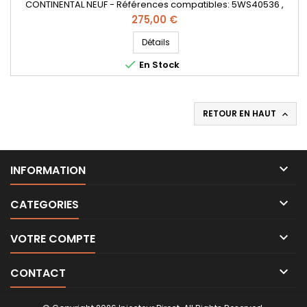
CONTINENTAL NEUF - Références compatibles: 5WS40536 ,
A2C59513484 , H8200704191 , 8200903034 , 166008052R ,
Prix
275,00 €
8200704180 , 166008052R , H8200704180 , 166004305r
, 562000310 - Pour Renault Nissan Dacia 1.5dCi Pièce
Détails
d'origine

En Stock
RETOUR EN HAUT


INFORMATION

CATEGORIES

VOTRE COMPTE

CONTACT