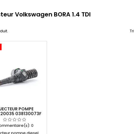
cteur Volkswagen BORA 1.4 TDI
oduit.
Tr
NJECTEUR POMPE
720035 038130073F
ommentaire(s):
0
jecteur pompe diesel