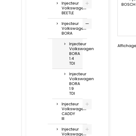
Injecteur
BOSCH 
Volkswagen
- Réf
BEETLE
: 098
04147
Injecteur
0414720
Volkswagen
986 441
BORA
414 
, 045
Injecteur
Affichage 
, 0381
Volkswagen
BORA
, 038 1
1.4
, 
TDI
motori
Injecteur
Volkswagen
BORA
1.9
TDI
Injecteur
Volkswagen
CADDY
III
Injecteur
Volkswagen