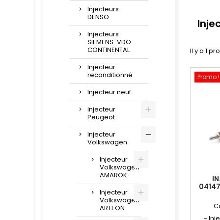
Injecteurs
DENSO
Inje
Injecteurs
SIEMENS-VDO
CONTINENTAL
Il y a 1 pr
Injecteur
reconditionné
Promo !
Injecteur neuf
Injecteur
Peugeot
Injecteur
Volkswagen
Injecteur
Volkswagen
AMAROK
I
0414
Injecteur
Volkswagen
C
ARTEON
- In