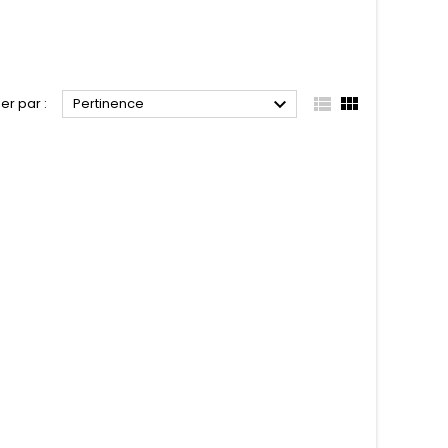



ier par :
Pertinence