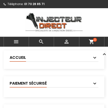
Téléphone:
01 70 28 85 71
0



shopping_cart
ACCUEIL
PAIEMENT SÉCURISÉ