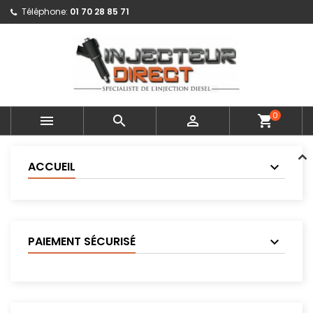
Téléphone:
01 70 28 85 71
0



shopping_cart
ACCUEIL
PAIEMENT SÉCURISÉ