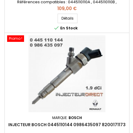
Références compatibles : 0445110110A , 0445110110B ,
0986435080 , 0 445 110 110 , 0445 110 110 A , 0 445 110 110 B , 0 986
Prix
109,00 €
435 0808200100272 , 8201408742 , 166009330R - Pour
motorisation Renault 1.9 DCI - Nissan 1.9 DCI Pièce d'origine
Détails

En Stock
Promo !
MARQUE:
BOSCH
INJECTEUR BOSCH 0445110144 0986435097 8200171173