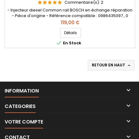
Commentaire(s):
2
- Injecteur diesel Common rail BOSCH en échange réparation
- Pièce d'origine - Référence compatible : 0986435097 , 0
445 110 144 , 0 986 435 097 , 8200171173 - Pour motorisation
Prix
119,00 €
Renault 1.9 dCi
Détails

En Stock
RETOUR EN HAUT


INFORMATION

CATEGORIES

VOTRE COMPTE

CONTACT