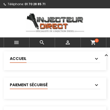
Téléphone:
01 70 28 85 71
0



shopping_cart
ACCUEIL
PAIEMENT SÉCURISÉ