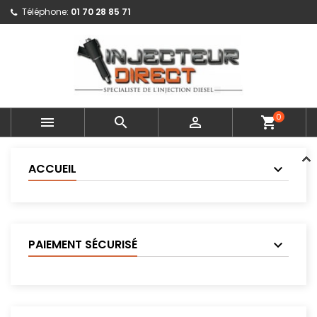
Téléphone:
01 70 28 85 71
0



shopping_cart
ACCUEIL
PAIEMENT SÉCURISÉ