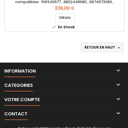
compatibles : 5WS40677 , 9802448680 , 9674973080 ,
50274V05 , 1980ER , 1980S0 , 1980R9 , 1980ET , 1791017 , 1812616 ,
Prix
239,00 €
1685796 , 1709667 , AV6Q9F593AA , AV6Q-9F59-3AA , AV6Q-
9F59-3AB , 36001726 , 36001727 , 36001728 , 36001729 , 31303994
Détails
, 31366585 , Y65013H50A , Y650-13H-50A , 1608518380

En Stock
, 562000210 -...
RETOUR EN HAUT


INFORMATION

CATEGORIES

VOTRE COMPTE

CONTACT