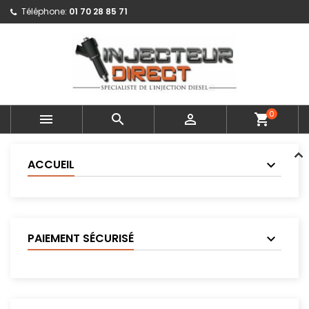
Téléphone:
01 70 28 85 71
0



shopping_cart
ACCUEIL
PAIEMENT SÉCURISÉ