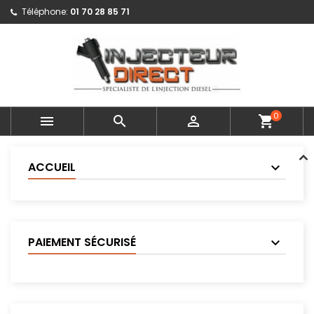
Téléphone:
01 70 28 85 71
0



shopping_cart
ACCUEIL
PAIEMENT SÉCURISÉ