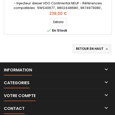
- Injecteur diesel VDO Continental NEUF - Références
compatibles : 5WS40677 , 9802448680 , 9674973080 ,
50274V05 , 1980ER , 1980S0 , 1980R9 , 1980ET , 1791017 , 1812616 ,
Prix
239,00 €
1685796 , 1709667 , AV6Q9F593AA , AV6Q-9F59-3AA , AV6Q-
9F59-3AB , 36001726 , 36001727 , 36001728 , 36001729 , 31303994
Détails
, 31366585 , Y65013H50A , Y650-13H-50A , 1608518380

En Stock
, 562000210 -...
RETOUR EN HAUT


INFORMATION

CATEGORIES

VOTRE COMPTE

CONTACT