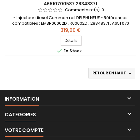
A6510700587 28348371
Commentaire(s):
0
- Injecteur diesel Common rail DELPHI NEUF - Références
compatibles : EMBR00002D , R00002D , 28348371 , A651 070
4987 , A651 070 4987 0005 , A6510700587 , A6510704987,
Prix
319,00 €
A65107049870005 , A6510700587 , 6510700587 - Pour
motorisation Mercedes Benz CDI - Pièce d'origine
Détails

En Stock
RETOUR EN HAUT


INFORMATION

CATEGORIES

VOTRE COMPTE