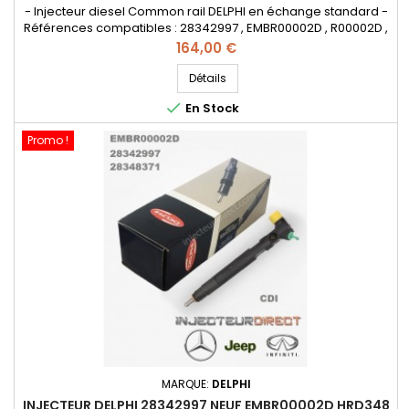
- Injecteur diesel Common rail DELPHI en échange standard -
Références compatibles : 28342997 , EMBR00002D , R00002D ,
28348371 , A651 070 4987 , A651 070 4987 0005 , A6510700587
Prix
164,00 €
, A6510704987, A65107049870005 , A6510700587 , 6510700587 -
Pour motorisation Mercedes Benz CDI - Pièce d'origine et
Détails
garantie

En Stock
Promo !
MARQUE:
DELPHI
INJECTEUR DELPHI 28342997 NEUF EMBR00002D HRD348