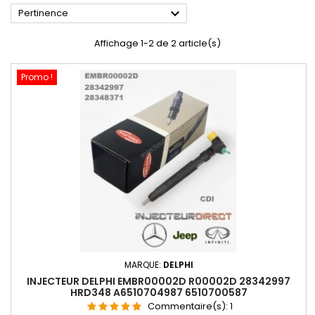

Pertinence
Affichage 1-2 de 2 article(s)
Promo !
MARQUE:
DELPHI
INJECTEUR DELPHI EMBR00002D R00002D 28342997
HRD348 A6510704987 6510700587
Commentaire(s):
1