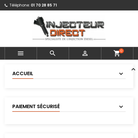
Téléphone:
01 70 28 85 71
0



shopping_cart
ACCUEIL
PAIEMENT SÉCURISÉ