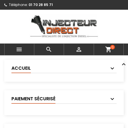
Téléphone:
01 70 28 85 71
0



shopping_cart
ACCUEIL
PAIEMENT SÉCURISÉ