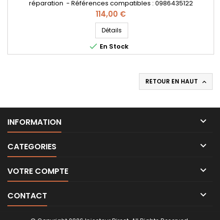
réparation - Références compatibles : 0986435122
, 1609849180 , 1609849280 , 9655606680 , 1980H2 , 96596666
Prix
114,00 €
, 1347283 , 1477146 , 1566431 , 3M5Q9F593HB , 3M5Q9F593HD ,
RM3M5Q9F593HD , Y605-13H50-B , 1531069K00000 , 15310-
Détails
69K00 , 1609850180 - Pour motorisation 1.6 HDI , 1.6 TDCi , 1.6D

En Stock
Multijet , Mazda...
RETOUR EN HAUT


INFORMATION

CATEGORIES

VOTRE COMPTE

CONTACT