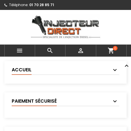
Téléphone:
01 70 28 85 71
0



shopping_cart
ACCUEIL
PAIEMENT SÉCURISÉ