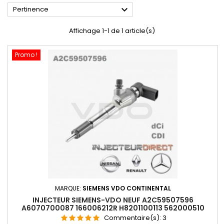

Pertinence
Affichage 1-1 de 1 article(s)
Promo !
MARQUE:
SIEMENS VDO CONTINENTAL
INJECTEUR SIEMENS-VDO NEUF A2C59507596
A6070700087 166006212R H8201100113 562000510
Commentaire(s):
3