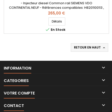
- Injecteur diesel Common rail SIEMENS VDO
CONTINENTAL NEUF - Références compatibles: H8201100113 ,
8201100113 , 166006212R , 16600001Q1REX , H8200704180 ,
Prix
265,00 €
A6070700195 , A6070700087 , 8201041272 , A2C59507596 , -
Pour motorisation Renault Nissan 1.5dCi et Mercedes CDI
Détails
Pièce d'origine

En Stock
RETOUR EN HAUT


INFORMATION

CATEGORIES

VOTRE COMPTE

CONTACT