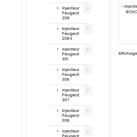
- Injec
Injecteur
BOSC
Peugeot
compati
208
445 110
027 766
Injecteur
Peugeot
Peugeo
208 II
Pièce
injecteur
Affichage
Peugeot
301
injecteur
Peugeot
306
injecteur
Peugeot
307
Injecteur
Peugeot
308
injecteur
Peugeot