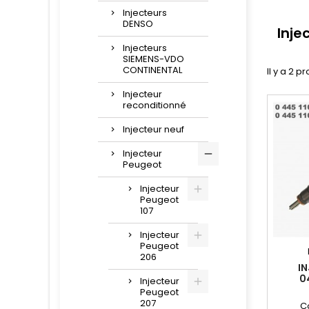
Injecteurs
DENSO
Inje
Injecteurs
SIEMENS-VDO
CONTINENTAL
Il y a 2 pr
Injecteur
reconditionné
Injecteur neuf
Injecteur
Peugeot
Injecteur
Peugeot
107
Injecteur
Peugeot
206
I
0
Injecteur
0445
Peugeot
207
C