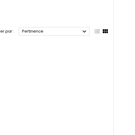



ier par :
Pertinence