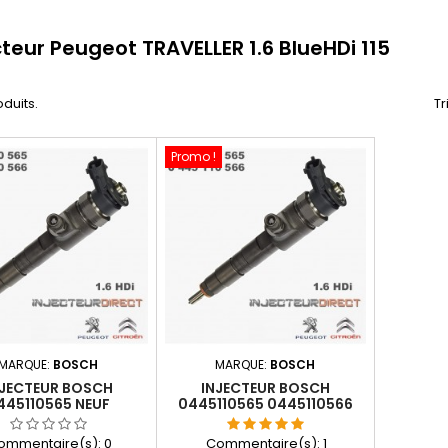
cteur Peugeot TRAVELLER 1.6 BlueHDi 115
oduits.
Tr
Promo !
MARQUE:
BOSCH
MARQUE:
BOSCH
NJECTEUR BOSCH
INJECTEUR BOSCH
445110565 NEUF
0445110565 0445110566
110566 9802776680
9802776680
0986435126
ommentaire(s):
0
Commentaire(s):
1