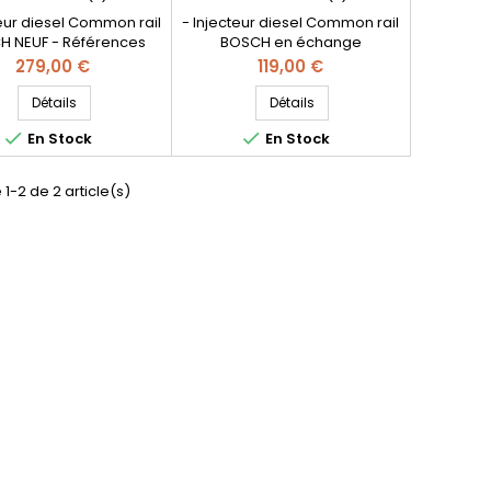
teur diesel Common rail
- Injecteur diesel Common rail
H NEUF - Références
BOSCH en échange
bles : 0 445 110 565 , 0
réparation - Références
Prix
Prix
279,00 €
119,00 €
 566 , 9802776680 , 98
compatibles : 0 445 110 565 , 0
80 - Pour motorisation
445 110 566 , 9802776680 , 98
Détails
Détails
t Citroen PSA 1.6 HDI
027 76680 - Pour motorisation


En Stock
En Stock
 d’origine et garantie
Peugeot Citroen PSA 1.6 HDI
Pièce d’origine
 1-2 de 2 article(s)