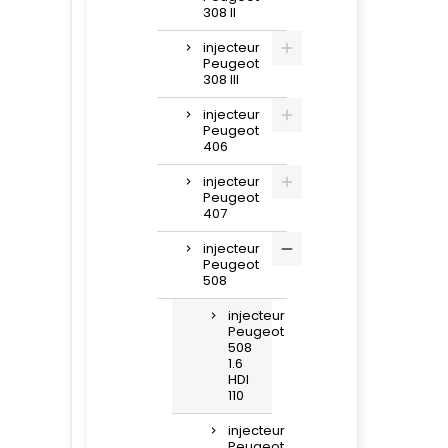
308 II
injecteur
Peugeot
308 III
injecteur
Peugeot
406
injecteur
Peugeot
407
injecteur
Peugeot
508
injecteur
Peugeot
508
1.6
HDI
110
injecteur
Peugeot