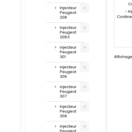
T
C
Injecteur
- I
Peugeot
Contine
208
compa
98024
Injecteur
Peugeot
50274V
208 II
1980R9 , 
, 
injecteur
AV6Q9
Peugeot
3AA
301
Affichage
36001726
3600172
injecteur
, Y6501
Peugeot
16085
306
injecteur
Peugeot
307
Injecteur
Peugeot
308
injecteur
Peugeot