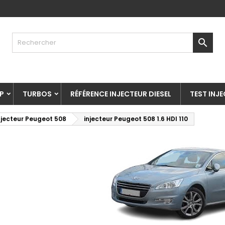

P
TURBOS
RÉFÉRENCE INJECTEUR DIESEL
TEST INJ
njecteur Peugeot 508
injecteur Peugeot 508 1.6 HDI 110