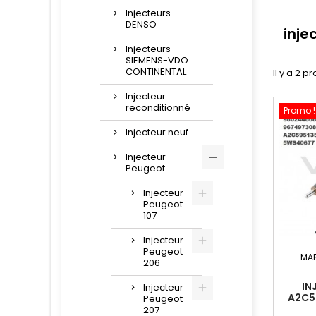
Injecteurs
DENSO
inje
Injecteurs
SIEMENS-VDO
CONTINENTAL
Il y a 2 pr
Injecteur
reconditionné
Promo !
Injecteur neuf
Injecteur
Peugeot
Injecteur
Peugeot
107
Injecteur
Peugeot
MA
206
IN
Injecteur
A2C5
Peugeot
NEUF 9
207