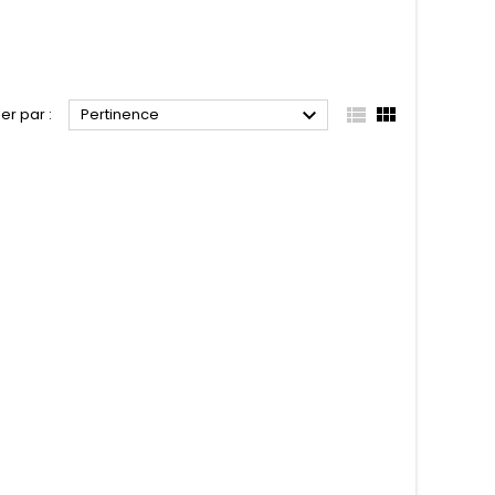



ier par :
Pertinence