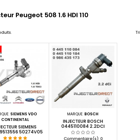
cteur Peugeot 508 1.6 HDI 110
oduits.
Tr
RQUE:
SIEMENS VDO
MARQUE:
BOSCH
CONTINENTAL
INJECTEUR BOSCH
0445110084 2.2DCI
JECTEUR SIEMENS
8201408747 0445110184
9513556 50274V05
674973080 1.6 HDI /
Commentaire(s):
0