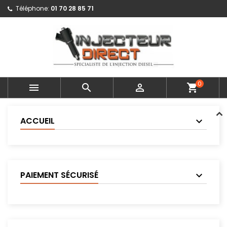
Téléphone:
01 70 28 85 71
0



shopping_cart
ACCUEIL
PAIEMENT SÉCURISÉ