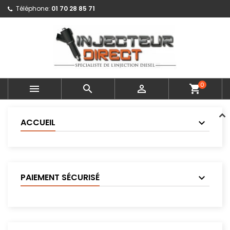
Téléphone:
01 70 28 85 71
0



shopping_cart
ACCUEIL
PAIEMENT SÉCURISÉ