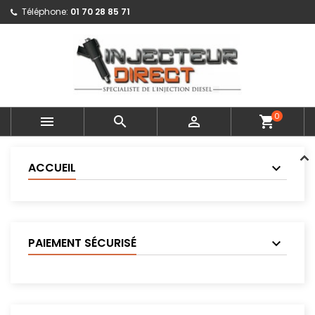
Téléphone:
01 70 28 85 71
0



shopping_cart
ACCUEIL
PAIEMENT SÉCURISÉ