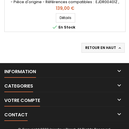
- Pièce d'origine - Références compatibles : EJDR00401Z ,
EJDR00201Z , R01001D , R00401Z , R00201Z , EJBR01001D ,
Prix
139,00 €
EJBR00201Z , EJBR00401Z , 2C1Q9K546BA , 1434987 , 1439473 ,
RM2C1Q9K546BA , 2C1Q9K546AB , 2C1Q9K546AA , 2C1Q-9K46-
Détails
BA , 2C1Q-9K546-AB , 2C1Q-9K546-AA - Pour motorisation

En Stock
Ford...
RETOUR EN HAUT


INFORMATION

CATEGORIES

VOTRE COMPTE

CONTACT