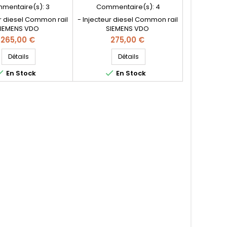
00113 562000510
5WS40536 166004305R
mentaire(s):
3
Commentaire(s):
4
ur diesel Common rail
- Injecteur diesel Common rail
IEMENS VDO
SIEMENS VDO
INENTAL NEUF -
CONTINENTAL NEUF -
Prix
Prix
265,00 €
275,00 €
nces compatibles:
Références
0113 , 8201100113 ,
compatibles: 5WS40536 ,
Détails
Détails
2R , 16600001Q1REX ,
A2C59513484 , H8200704191 ,


En Stock
En Stock
180 , A6070700195 ,
8200903034 , 166008052R ,
0087 , 8201041272 ,
8200704180 , 166008052R ,
507596 , - Pour
H8200704180 , 166004305r
tion Renault Nissan
, 562000310 - Pour Renault
 Mercedes CDI Pièce
Nissan Dacia 1.5dCi Pièce
d'origine
d'origine