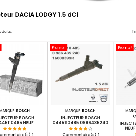
cteur DACIA LODGY 1.5 dCi
roduits.
Tr
Promo !
Promo !
MARQUE:
BOSCH
MARQUE:
BOSCH
MARQ
C
NJECTEUR BOSCH
INJECTEUR BOSCH
445110485 NEUF
0445110485 0986435240
INJECT
435240 16608399R
16608399R
NEUF
A607070
ommentaire(s):
1
Commentaire(s):
1