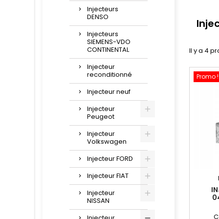
Injecteurs
DENSO
Inje
Injecteurs
SIEMENS-VDO
CONTINENTAL
Il y a 4 p
Injecteur
reconditionné
Promo !
Injecteur neuf
Injecteur
Peugeot
Injecteur
Volkswagen
Injecteur FORD
Injecteur FIAT
I
Injecteur
0
NISSAN
0986
C
Injecteur