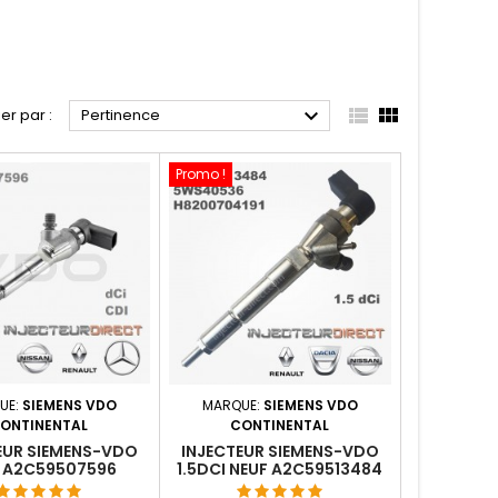



ier par :
Pertinence
Promo !
UE:
SIEMENS VDO
MARQUE:
SIEMENS VDO
ONTINENTAL
CONTINENTAL
EUR SIEMENS-VDO
INJECTEUR SIEMENS-VDO
 A2C59507596
1.5DCI NEUF A2C59513484
0087 166006212R
8200903034 H8200704191