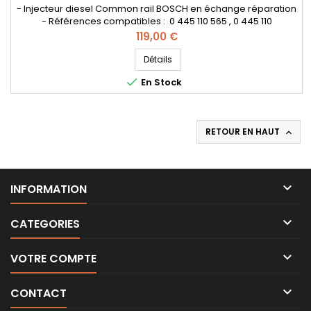
- Injecteur diesel Common rail BOSCH en échange réparation
- Références compatibles : 0 445 110 565 , 0 445 110
566 , 9802776680 , 98 027 76680 - Pour motorisation Peugeot
Prix
119,00 €
Citroen PSA 1.6 HDI Pièce d’origine
Détails

En Stock
RETOUR EN HAUT


INFORMATION

CATEGORIES

VOTRE COMPTE

CONTACT