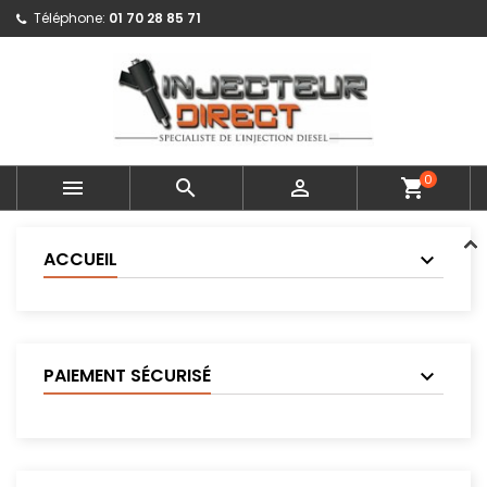
Téléphone:
01 70 28 85 71
0



shopping_cart
ACCUEIL
PAIEMENT SÉCURISÉ