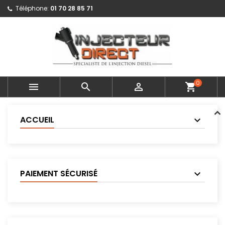
Téléphone:
01 70 28 85 71
0



shopping_cart
ACCUEIL
PAIEMENT SÉCURISÉ