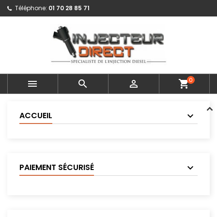
Téléphone:
01 70 28 85 71
0



shopping_cart
ACCUEIL
PAIEMENT SÉCURISÉ