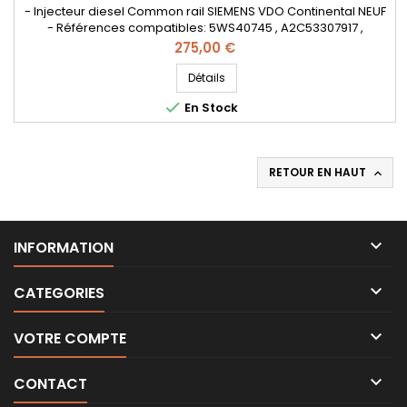
- Injecteur diesel Common rail SIEMENS VDO Continental NEUF
- Références compatibles: 5WS40745 , A2C53307917 ,
A2C59517051 , 9801125480 , BK2Q-9K546-AG , BK2Q9K546AG ,
Prix
275,00 €
BK2Q-9K546-AGN , 562002210 , 1746967 , 1840747 , LR032067 ,
2079601 - Pour motorisation Peugeot Citroen PSA 2.2 HDi et
Détails
Ford 2.2 TDCi Pièce d'origine

En Stock
RETOUR EN HAUT


INFORMATION

CATEGORIES

VOTRE COMPTE

CONTACT