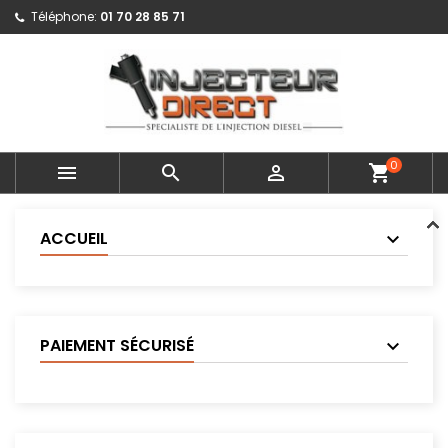
Téléphone:
01 70 28 85 71
0



shopping_cart
ACCUEIL
PAIEMENT SÉCURISÉ