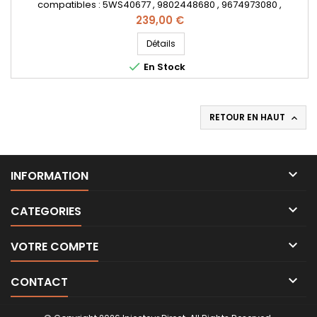
compatibles : 5WS40677 , 9802448680 , 9674973080 ,
50274V05 , 1980ER , 1980S0 , 1980R9 , 1980ET , 1791017 , 1812616 ,
Prix
239,00 €
1685796 , 1709667 , AV6Q9F593AA , AV6Q-9F59-3AA , AV6Q-
9F59-3AB , 36001726 , 36001727 , 36001728 , 36001729 , 31303994
Détails
, 31366585 , Y65013H50A , Y650-13H-50A , 1608518380

En Stock
, 562000210 -...
RETOUR EN HAUT


INFORMATION

CATEGORIES

VOTRE COMPTE

CONTACT