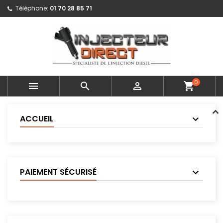
Téléphone:
01 70 28 85 71
0



shopping_cart
ACCUEIL
PAIEMENT SÉCURISÉ