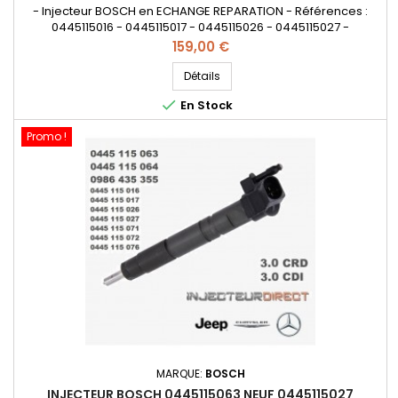
- Injecteur BOSCH en ECHANGE REPARATION - Références :
0445115016 - 0445115017 - 0445115026 - 0445115027 -
0445115063 - 0445115064 - 0445115071 - 0445115072 -
Prix
159,00 €
0445115076 - 0986435355 - A6420700587 - 6420701387
- A6420700487 - 0 445 115 016 - 0 445 115 017 - 0 445 115 026 - 0
Détails
445 115 027 - 0 445 115 063 - 0 445 115 064 - 0 445 115 071 - 0

En Stock
445 115 072 - 0...
Promo !
MARQUE:
BOSCH
INJECTEUR BOSCH 0445115063 NEUF 0445115027