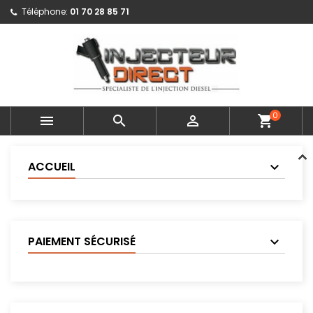
Téléphone:
01 70 28 85 71
0



shopping_cart
ACCUEIL
PAIEMENT SÉCURISÉ