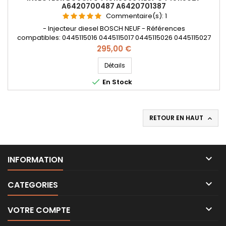
A6420700487 A6420701387
Commentaire(s):
1
- Injecteur diesel BOSCH NEUF - Références
compatibles: 0445115016 0445115017 0445115026 0445115027
0445115063 0445115064 0445115071 0445115072 0445115076
Prix
295,00 €
0986435355 A6420700587 A6420701387 6420701387
A6420700487 0 445 115 016 0 445 115 017 0 445 115 026 0 445
Détails
115 027 0 445 115 063 0 445 115 064 0 445 115 071 0 445 115 072 0

En Stock
445 115 076 0 986...
RETOUR EN HAUT


INFORMATION

CATEGORIES

VOTRE COMPTE