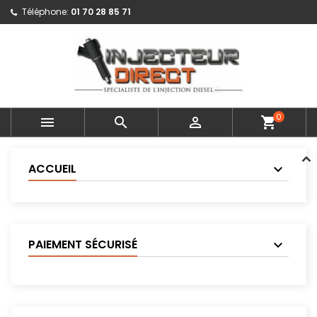
Téléphone:
01 70 28 85 71
0



shopping_cart
ACCUEIL
PAIEMENT SÉCURISÉ