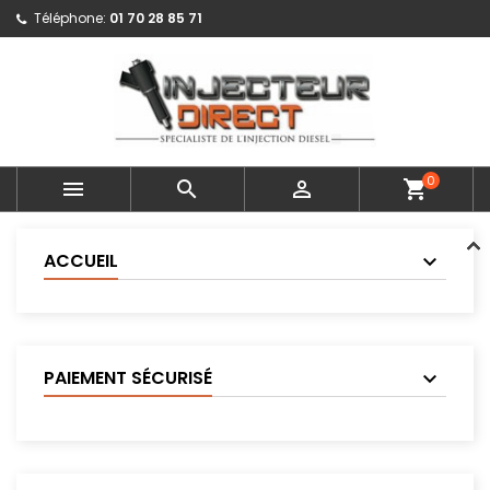
Téléphone:
01 70 28 85 71
0



shopping_cart
ACCUEIL
PAIEMENT SÉCURISÉ