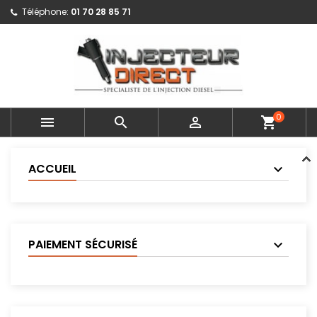
Téléphone:
01 70 28 85 71
0



shopping_cart
ACCUEIL
PAIEMENT SÉCURISÉ