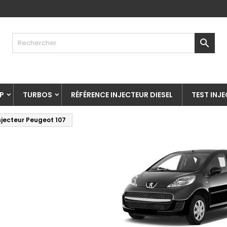

P
TURBOS
RÉFÉRENCE INJECTEUR DIESEL
TEST INJ
njecteur Peugeot 107