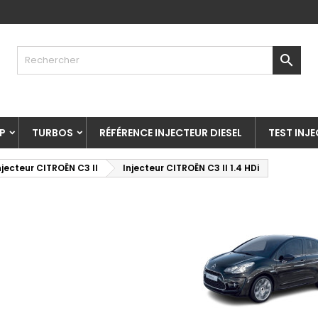

P
TURBOS
RÉFÉRENCE INJECTEUR DIESEL
TEST INJ
njecteur CITROËN C3 II
Injecteur CITROËN C3 II 1.4 HDi