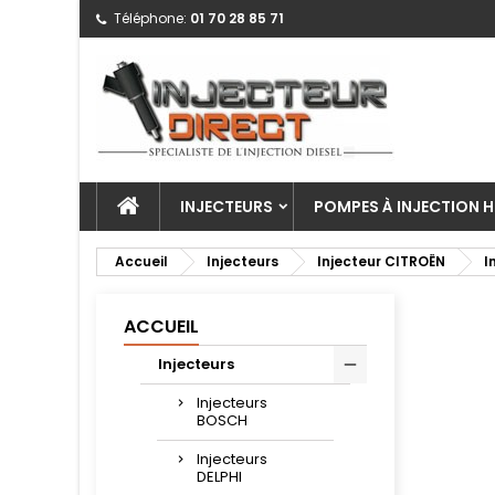
Téléphone:
01 70 28 85 71
INJECTEURS
POMPES À INJECTION H
Accueil
Injecteurs
Injecteur CITROËN
I
ACCUEIL
Injecteurs
Injecteurs
BOSCH
Injecteurs
DELPHI