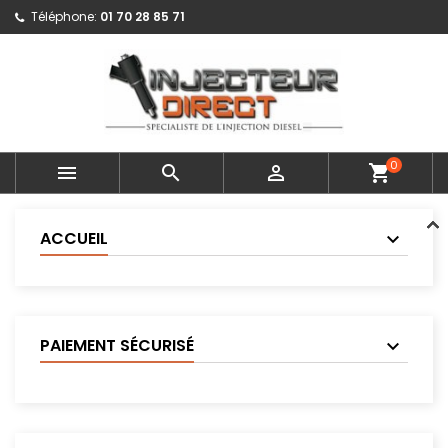
Téléphone:
01 70 28 85 71
0



shopping_cart
ACCUEIL
PAIEMENT SÉCURISÉ