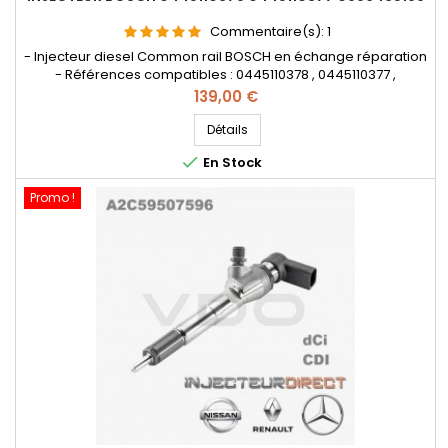
Commentaire(s):
1
- Injecteur diesel Common rail BOSCH en échange réparation
- Références compatibles : 0445110378 , 0445110377 ,
0986435189 , 0 445 110 378 , 0 445 110 377 , 0 986 435 189 , A 640
Prix
139,00 €
070 12 87 , 640 070 12 87 , A6400701287 , 6400701287 - Pour
motorisation Mercedes Benz CDI Pièce d'origine
Détails

En Stock
Promo !