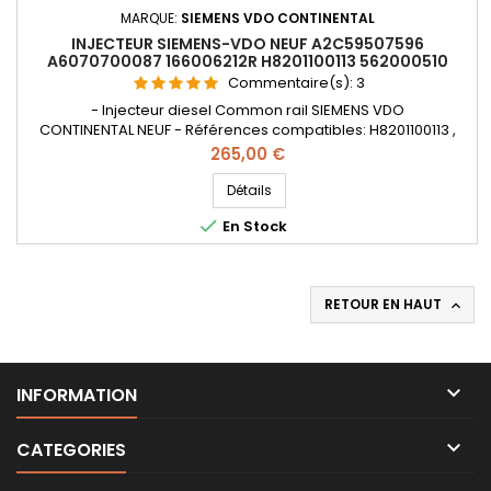
MARQUE:
SIEMENS VDO CONTINENTAL
INJECTEUR SIEMENS-VDO NEUF A2C59507596
A6070700087 166006212R H8201100113 562000510
Commentaire(s):
3
- Injecteur diesel Common rail SIEMENS VDO
CONTINENTAL NEUF - Références compatibles: H8201100113 ,
8201100113 , 166006212R , 16600001Q1REX , H8200704180 ,
Prix
265,00 €
A6070700195 , A6070700087 , 8201041272 , A2C59507596 , -
Pour motorisation Renault Nissan 1.5dCi et Mercedes CDI
Détails
Pièce d'origine

En Stock
RETOUR EN HAUT


INFORMATION

CATEGORIES