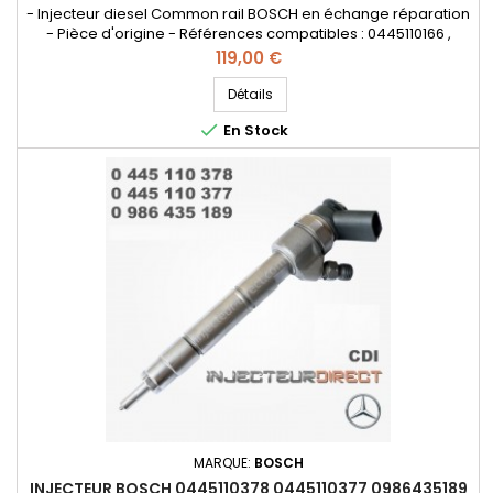
- Injecteur diesel Common rail BOSCH en échange réparation
- Pièce d'origine - Références compatibles : 0445110166 ,
0986435118 , 0986435117 , 0 445 110 166 , 0 445 110 167 , 0 986 435
Prix
119,00 €
118 , 0 986 435 117 , A6400700787 , 6400700687 - Pour
motorisation Mercedes Benz CDI et Smart Pièce d'origine
Détails

En Stock
MARQUE:
BOSCH
INJECTEUR BOSCH 0445110378 0445110377 0986435189