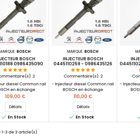
MARQUE:
BOSCH
MARQUE:
BOSCH
M
NJECTEUR BOSCH
INJECTEUR BOSCH
INJ
110188 0986435090
0445110259 - 0986435126
04451102
49480 9655045080
ommentaire(s):
2
Commentaire(s):
2
Com
teur diesel Common rail
- Injecteur diesel Common rail
- Injecte
SCH en échange
BOSCH en échange
BOS
ration - Références
réparation - Références
répara
Prix
Prix
109,00 €
110,00 €
tibles : 0445110136 ,
compatibles : 0986435126 , 0
compati
35090 , 1609849480 ,
445 110 259 , 0 986 435 126
0986435
Détails
Détails
5080 , 96.528920.80A ,
, 1609849580 , 1609849680 ,
1609849


En Stock
En Stock
380 , 1980CS , 1980E5 ,
9655328480 , 1980J3 , 1980CT
160985078
, 96466862 , 96485754 ,
, 1425514 , 5M5Q9F593AA
1980K7 ,
07606 , 96528920 ,
, Y606-13H50 , 30756094 - Pour
965924
 1-3 de 3 article(s)
0 - Pour motorisation
motorisation Peugeot Citroen
160