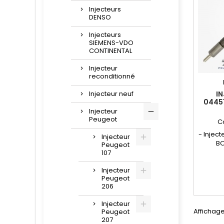
Injecteurs
DENSO
Injecteurs
SIEMENS-VDO
CONTINENTAL
Injecteur
reconditionné
Injecteur neuf
I
0445
16098
Injecteur
Peugeot
C
- Injec
Injecteur
BO
Peugeot
répa
107
compa
Injecteur
09864
Peugeot
965504
206
1609849
1980H3 
Injecteur
965
Affichage
Peugeot
9655045
207