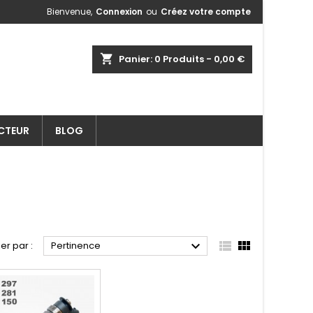
Bienvenue,
Connexion
ou
Créez votre compte
shopping_cart
Panier:
0
Produits - 0,00 €
ECTEUR
BLOG



ier par :
Pertinence