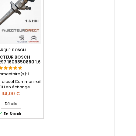
ARQUE:
BOSCH
ECTEUR BOSCH
97 1609850880 1.6
HDI
mentaire(s):
1
ur diesel Common rail
CH en échange
tion - Références
Prix
114,00 €
bles: 0445110281 ,
150 , 0986435193 ,
Détails
580 , 9662002680 ,

En Stock
0 , 1980K9 , 1980CV ,
 1980CW , 96592405 ,
05 , 965240580 ,
9849880 - Pour