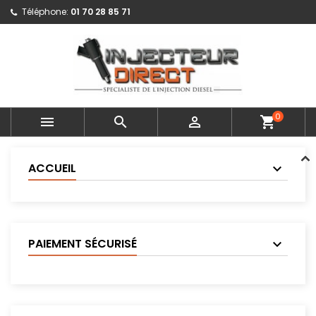
Téléphone:
01 70 28 85 71
0



shopping_cart
ACCUEIL
PAIEMENT SÉCURISÉ