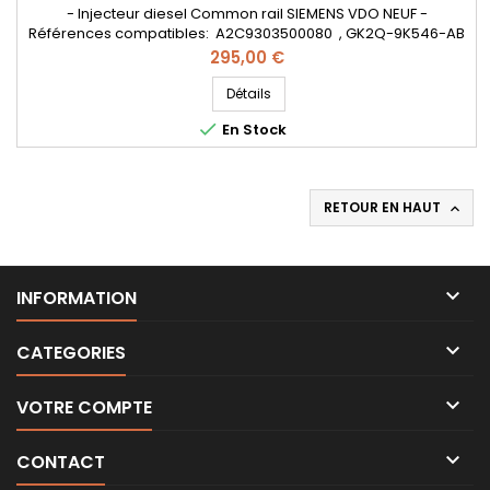
- Injecteur diesel Common rail SIEMENS VDO NEUF -
Références compatibles: A2C9303500080 , GK2Q-9K546-AB
, GK2Q-9K546-AC , 2143478 , GK2Q9K546AB , GK2Q9K546AC
Prix
295,00 €
, 2143478 , GK2Q 9K546 AB , GK2Q 9K546 AC , 2143478 - Pour
motorisation Ford 2.0 TDCi Pièce d'origine
Détails

En Stock
RETOUR EN HAUT


INFORMATION

CATEGORIES

VOTRE COMPTE

CONTACT