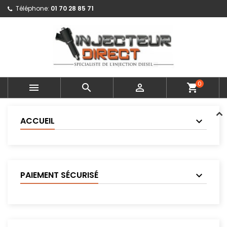
Téléphone:
01 70 28 85 71
0



shopping_cart
ACCUEIL
PAIEMENT SÉCURISÉ