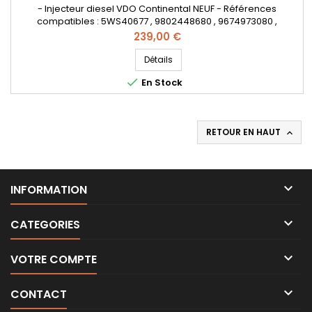
- Injecteur diesel VDO Continental NEUF - Références
compatibles : 5WS40677 , 9802448680 , 9674973080 ,
50274V05 , 1980ER , 1980S0 , 1980R9 , 1980ET , 1791017 , 1812616 ,
Prix
239,00 €
1685796 , 1709667 , AV6Q9F593AA , AV6Q-9F59-3AA , AV6Q-
9F59-3AB , 36001726 , 36001727 , 36001728 , 36001729 , 31303994
Détails
, 31366585 , Y65013H50A , Y650-13H-50A , 1608518380

En Stock
, 562000210 -...
RETOUR EN HAUT


INFORMATION

CATEGORIES

VOTRE COMPTE

CONTACT