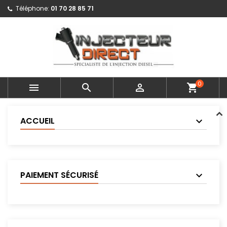
Téléphone:
01 70 28 85 71
0



shopping_cart
ACCUEIL
PAIEMENT SÉCURISÉ