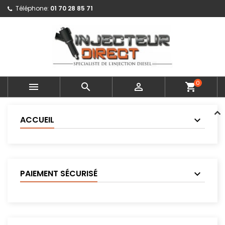
Téléphone:
01 70 28 85 71
0



shopping_cart
ACCUEIL
PAIEMENT SÉCURISÉ