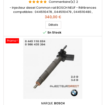
Commentaire(s):
2
- Injecteur diesel Common rail BOSCH NEUF - Références
compatibles : 0445110478 , 0445110479 , 0445110480 ,
0445110595 , 0445110596 , 0445110617 , 0445110382 ,
Prix
340,00 €
0986435207 , 0986435244 , 13 53 7 810 702 , 13537810702
, 13537810703 , 13 53 7 810 703 , 13 53 8 572 474 , 4 739 997 , 13 53
Détails
8 576 298 , 13538572474 , 4739997 , 13538576298 - Pour BMW

En Stock
2.0D ,...
Promo !
MARQUE:
BOSCH