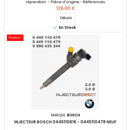
réparation - Pièce d'origine - Références
compatibles: 0445110601 , 0986435179 , 0 445 110 289 , 0 445 110
Prix
129,00 €
601 , 0 986 435 179 , 13537798446 , 13537798447 , 13537812881 ,
4741061 , 7812881 , 779844604 , 13 53 7 798 447 , 4 741 061 , 13 53
Détails
7 812 881 , 13 53 7 798 446 - Pour motorisation BMW Mini

En Stock
Pièces...
Promo !
MARQUE:
BOSCH
INJECTEUR BOSCH 0445110616 - 0445110478 NEUF