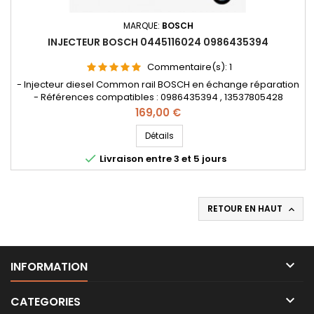
MARQUE:
BOSCH
INJECTEUR BOSCH 0445116024 0986435394
Commentaire(s):
1
- Injecteur diesel Common rail BOSCH en échange réparation
- Références compatibles : 0986435394 , 13537805428
, 13537805429 , 0 445 116 024 , 0 986 435 394 , 13 53 7 805 428
Prix
169,00 €
, 13 53 7 805 429 - Pour motorisation BMW 2.0d et 3.0d Pièce
d’origine et garantie
Détails

Livraison entre 3 et 5 jours
RETOUR EN HAUT


INFORMATION

CATEGORIES