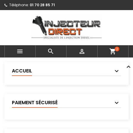
Téléphone:
01 70 28 85 71
0



shopping_cart
ACCUEIL
PAIEMENT SÉCURISÉ