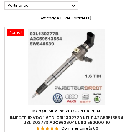

Pertinence
Affichage 1-1 de 1 article(s)
Promo !
MARQUE:
SIEMENS VDO CONTINENTAL
INJECTEUR VDO 1.6TDI 03L130277B NEUF A2C59513554
03L130277S A2C9626040080 562000110
Commentaire(s):
6