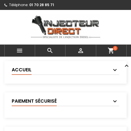
Téléphone:
01 70 28 85 71
0



shopping_cart
ACCUEIL
PAIEMENT SÉCURISÉ