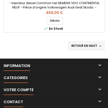
- Injecteur diesel Common rail SIEMENS VDO CONTINENTAL
NEUF - Pièce d’origine Volkswagen Audi Seat Skoda -
Références compatibles: A2C59513554 , 5WS40539 ,
Prix
469,00 €
03L130277B , 03L130277S , A2C9626040080 , 562000110 - Pour
motorisation VW , Audi , SEAT , Skoda 1.6TDI Code moteur :
Détails
CAYB , CAYC , CAYA

En Stock
RETOUR EN HAUT


INFORMATION

CATEGORIES

VOTRE COMPTE

CONTACT