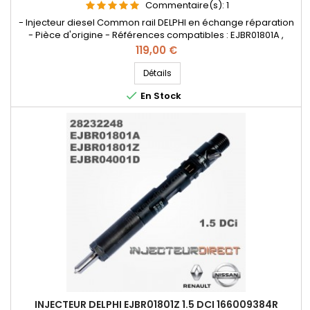
Commentaire(s):
1
- Injecteur diesel Common rail DELPHI en échange réparation
- Pièce d'origine - Références compatibles : EJBR01801A ,
EJBR01801Z , EJBR04001D , 28232248 , EJBR01801D , 8200365186 ,
Prix
119,00 €
8200567290 , 8200049873 , 8200206565 , 7711497153
, 166009384R - Pour motorisation Renault Nissan 1.5 dCi
Détails

En Stock
INJECTEUR DELPHI EJBR01801Z 1.5 DCI 166009384R