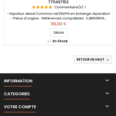
7711497153
Commentaire(s):
1
- Injecteur diesel Common rail DELPHI en échange réparation
- Pièce d'origine - Références compatibles : EJBR01801A ,
EJBR01801Z , EJBR04001D , 28232248 , EJBR01801D , 8200365186 ,
Prix
119,00 €
8200567290 , 8200049873 , 8200206565 , 7711497153
, 166009384R - Pour motorisation Renault Nissan 1.5 dCi
Détails

En Stock
RETOUR EN HAUT


INFORMATION

CATEGORIES

VOTRE COMPTE