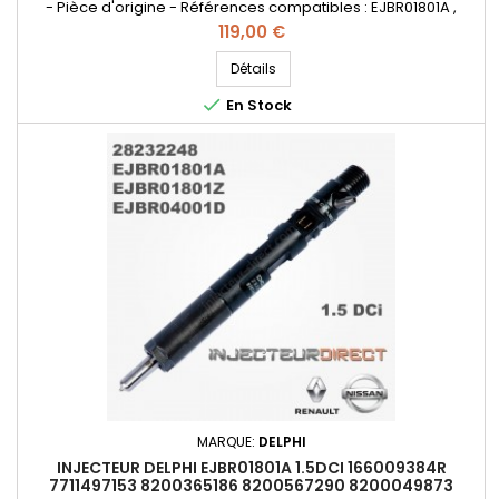
- Pièce d'origine - Références compatibles : EJBR01801A ,
EJBR01801D , EJBR01801Z , EJBR04001D , R01801A , R01801Z ,
Prix
119,00 €
R04001D , R01801D , 28232248 , 8200365186 , 8200567290 ,
8200049873 , 8200206565 , 7711497153 , 166009384R - Pour
Détails
motorisation Renault Nissan 1.5 dCi

En Stock
MARQUE:
DELPHI
INJECTEUR DELPHI EJBR01801A 1.5DCI 166009384R
7711497153 8200365186 8200567290 8200049873