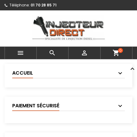
Téléphone:
01 70 28 85 71
0



shopping_cart
ACCUEIL
PAIEMENT SÉCURISÉ