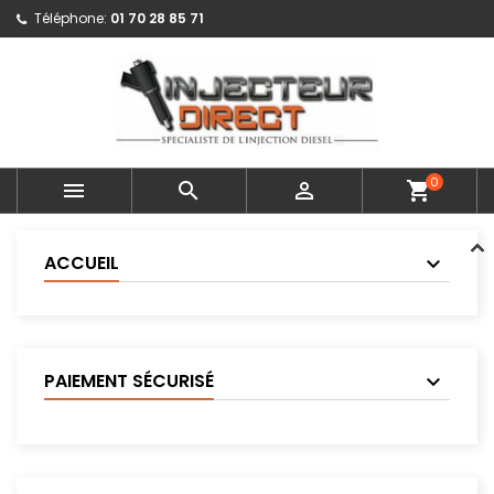
Téléphone:
01 70 28 85 71
0



shopping_cart
ACCUEIL
PAIEMENT SÉCURISÉ