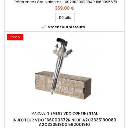
- Références équivalentes : 002003002384R 166009567R
1660900Q0D 1660900Q0E 166090273R 406210118819 74473R
Prix
359,00 €
95529324 562002010 Pièce d'origine
Détails

Stock fournisseurs
Promo !
MARQUE:
SIEMENS VDO CONTINENTAL
INJECTEUR VDO 166000372R NEUF A2C3335190080
A2C33351900 562001910