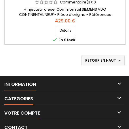
Commentaire(s):
0
- Injecteur diesel Common rail SIEMENS VDO
CONTINENTAL NEUF - Pièce d'origine - Références
compatibles : A2C3335190080 , A2C33351900 , 166092452R ,
Prix
429,00 €
166097675R , 166000372R , 166093282R , 166007840R ,
1660000Q2K, 1660000Q2F, 1660000Q2H , 562001910 , 95523536 ,
Détails
95519033 , 95523532 , 44 23 649 - Pour motorisation Renault

En Stock
Nissan 2.3L dCi et Opel 2.3 CDTi
RETOUR EN HAUT


INFORMATION

CATEGORIES

VOTRE COMPTE

CONTACT