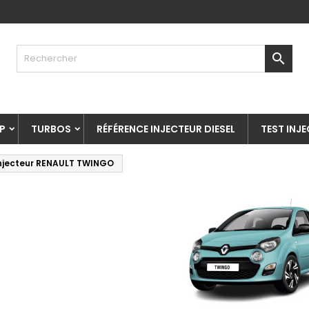

P
TURBOS
RÉFÉRENCE INJECTEUR DIESEL
TEST INJ
njecteur RENAULT TWINGO