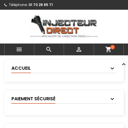
Téléphone:
01 70 28 85 71
0



shopping_cart
ACCUEIL
PAIEMENT SÉCURISÉ