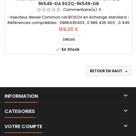
9K546-DA 9X2Q-9K546-DB
Commentaire(s):
0
- Injecteur diesel Common rail BOSCH en échange standard -
Références compatibles : 0986435403 , 0 986 435 403 , 0 445
116 012 , 0 445 116 013 , 0445116064 , 0 445 116 064 , 0445116065 ,
Prix
169,00 €
0 445 116 065 , LR017923 , 1980W5 , 9X2Q9 K546 DA , C2C40577 ,
02C2C40577, 9X2Q9K546DA , 9X2Q9K546DB , LR095361
Détails
, 02JDE37866 , 9X2Q 9K546 DC - Pour Land Rover 3.0 TDV6...

En Stock
RETOUR EN HAUT


INFORMATION

CATEGORIES

VOTRE COMPTE