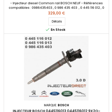
- Injecteur diesel Common rail BOSCH NEUF - Références
compatibles : 0986435403 , 0 986 435 403 , 0 445 116 012 , 0
445 116 013 , 0445116064 , 0 445 116 064 , 0445116065 , 0 445 116
Prix
329,00 €
065 , LR017923 , 1980W5 , 9X2Q9 K546 DA , C2C40577 ,
02C2C40577, 9X2Q9K546DA , 9X2Q9K546DB , LR095361
Détails
, 02JDE37866 , 9X2Q 9K546 DC - Pour Land Rover 3.0 TDV6 PSA

En Stock
3.0 HDi...
MARQUE:
BOSCH
INJECTEUR BOSCH 0445116013 0445116012 9X2Q-