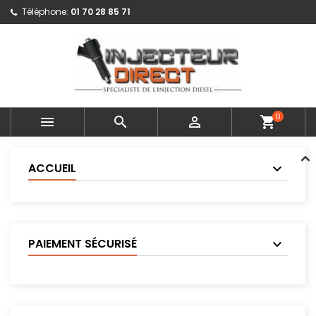
Téléphone:
01 70 28 85 71
0



shopping_cart
ACCUEIL
PAIEMENT SÉCURISÉ