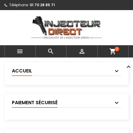
Téléphone:
01 70 28 85 71
0



shopping_cart
ACCUEIL
PAIEMENT SÉCURISÉ