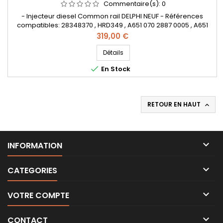
Commentaire(s):
0
- Injecteur diesel Common rail DELPHI NEUF - Références
compatibles: 28348370 , HRD349 , A651 070 2887 0005 , A651
070 2887 , A65107028870005 , A6510702887 - Pour motorisation
Prix
319,00 €
Mercedes Benz 2.2 CDI
Détails

En Stock
RETOUR EN HAUT


INFORMATION

CATEGORIES

VOTRE COMPTE

CONTACT