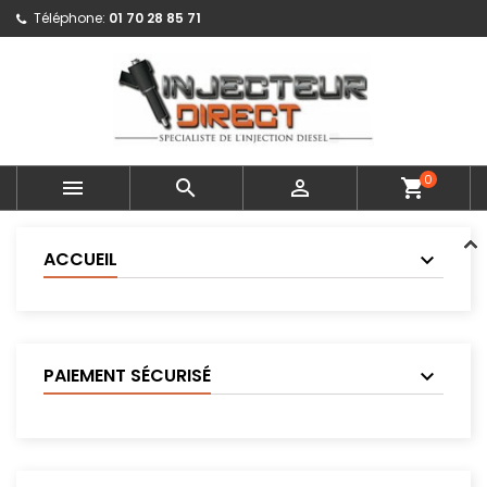
Téléphone:
01 70 28 85 71
0



shopping_cart
ACCUEIL
PAIEMENT SÉCURISÉ