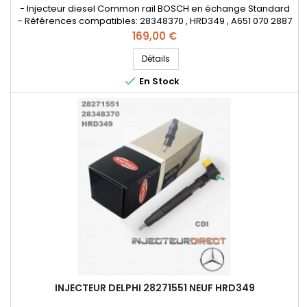
- Injecteur diesel Common rail BOSCH en échange Standard
- Références compatibles: 28348370 , HRD349 , A651 070 2887
0005 , A651 070 2887 , A65107028870005 , A6510702887 - Pour
Prix
169,00 €
motorisation Mercedes Benz 2.2 CDI
Détails

En Stock
INJECTEUR DELPHI 28271551 NEUF HRD349