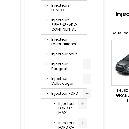
Injecteurs
DENSO
Inj
Injecteurs
SIEMENS-VDO
CONTINENTAL
Sous-ca
Injecteur
reconditionné
Injecteur neuf
Injecteur
Peugeot
Injecteur
Volkswagen
INJE
Injecteur FORD
GRAND
T
Injecteur
FORD C-
MAX
Injecteur
FORD C-